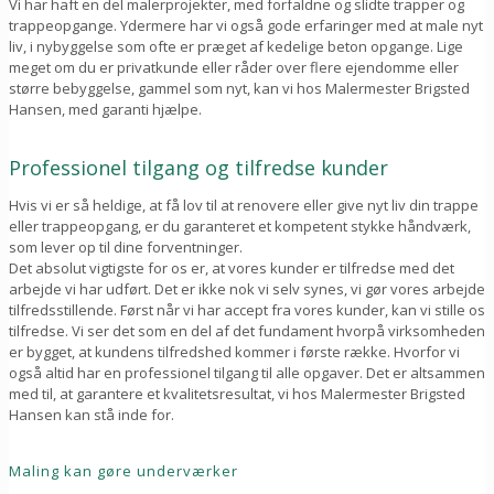
Vi har haft en del malerprojekter, med forfaldne og slidte trapper og
trappeopgange. Ydermere har vi også gode erfaringer med at male nyt
liv, i nybyggelse som ofte er præget af kedelige beton opgange. Lige
meget om du er privatkunde eller råder over flere ejendomme eller
større bebyggelse, gammel som nyt, kan vi hos Malermester Brigsted
Hansen, med garanti hjælpe.
Professionel tilgang og tilfredse kunder
Hvis vi er så heldige, at få lov til at renovere eller give nyt liv din trappe
eller trappeopgang, er du garanteret et kompetent stykke håndværk,
som lever op til dine forventninger.
Det absolut vigtigste for os er, at vores kunder er tilfredse med det
arbejde vi har udført. Det er ikke nok vi selv synes, vi gør vores arbejde
tilfredsstillende. Først når vi har accept fra vores kunder, kan vi stille os
tilfredse. Vi ser det som en del af det fundament hvorpå virksomheden
er bygget, at kundens tilfredshed kommer i første række. Hvorfor vi
også altid har en professionel tilgang til alle opgaver. Det er altsammen
med til, at garantere et kvalitetsresultat, vi hos Malermester Brigsted
Hansen kan stå inde for.
Maling kan gøre underværker