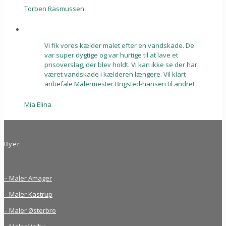
Torben Rasmussen
Vi fik vores kælder malet efter en vandskade. De
var super dygtige og var hurtige til at lave et
prisoverslag, der blev holdt. Vi kan ikke se der har
været vandskade i kælderen længere. Vil klart
anbefale Malermester Brigsted-hansen til andre!
Mia Elina
Byer
– Maler Amager
– Maler Kastrup
– Maler Østerbro