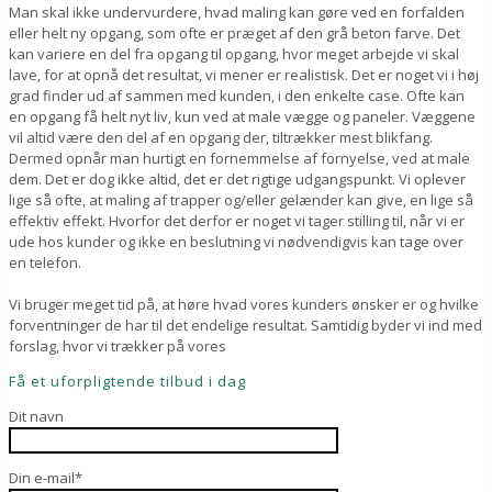
Man skal ikke undervurdere, hvad maling kan gøre ved en forfalden
eller helt ny opgang, som ofte er præget af den grå beton farve. Det
kan variere en del fra opgang til opgang, hvor meget arbejde vi skal
lave, for at opnå det resultat, vi mener er realistisk. Det er noget vi i høj
grad finder ud af sammen med kunden, i den enkelte case. Ofte kan
en opgang få helt nyt liv, kun ved at male vægge og paneler. Væggene
vil altid være den del af en opgang der, tiltrækker mest blikfang.
Dermed opnår man hurtigt en fornemmelse af fornyelse, ved at male
dem. Det er dog ikke altid, det er det rigtige udgangspunkt. Vi oplever
lige så ofte, at maling af trapper og/eller gelænder kan give, en lige så
effektiv effekt. Hvorfor det derfor er noget vi tager stilling til, når vi er
ude hos kunder og ikke en beslutning vi nødvendigvis kan tage over
en telefon.
Vi bruger meget tid på, at høre hvad vores kunders ønsker er og hvilke
forventninger de har til det endelige resultat. Samtidig byder vi ind med
forslag, hvor vi trækker på vores
Få et uforpligtende tilbud i dag
Dit navn
Din e-mail*