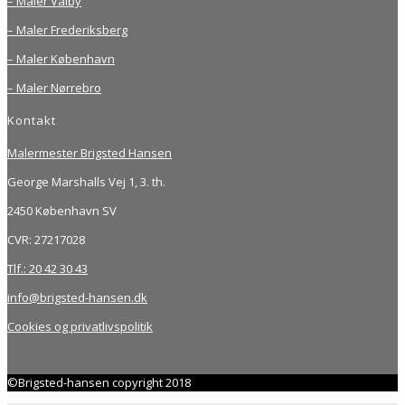
– Maler Valby
– Maler Frederiksberg
– Maler København
– Maler Nørrebro
Kontakt
Malermester Brigsted Hansen
George Marshalls Vej 1, 3. th.
2450 København SV
CVR: 27217028
Tlf.: 20 42 30 43
info@brigsted-hansen.dk
Cookies og privatlivspolitik
©Brigsted-hansen copyright 2018