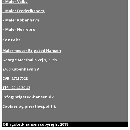
– Maler Valby
– Maler Frederiksberg
– Maler København
– Maler Nørrebro
Kontakt
Malermester Brigsted Hansen
George Marshalls Vej 1, 3. th.
2450 København SV
CVR: 27217028
Tlf.: 20 42 30 43
info@brigsted-hansen.dk
Cookies og privatlivspolitik
©Brigsted-hansen copyright 2018